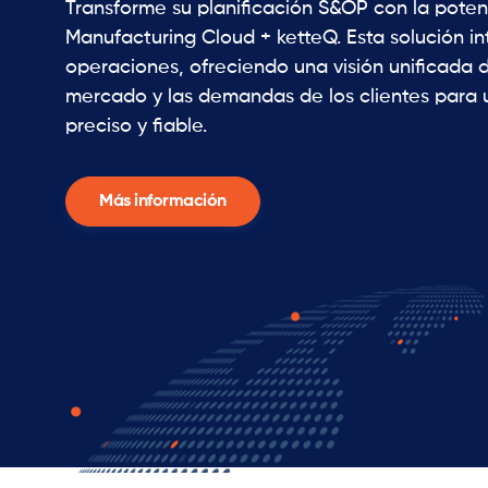
Transforme su planificación S&OP con la poten
Manufacturing Cloud + ketteQ. Esta solución i
operaciones, ofreciendo una visión unificada 
mercado y las demandas de los clientes para 
preciso y fiable.
Más información
Slide 2 of 2.