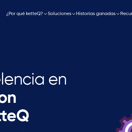
¿Por qué ketteQ?

Soluciones

Historias ganadas

Recu
lencia en
on
tteQ