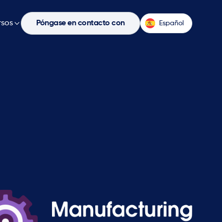
rsos

Póngase en contacto con
Español