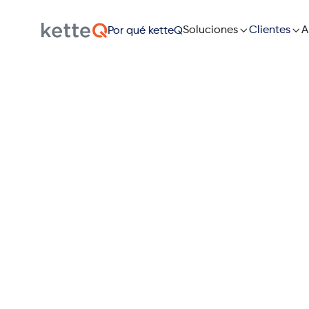

Soluciones

A
Clientes
Por qué ketteQ