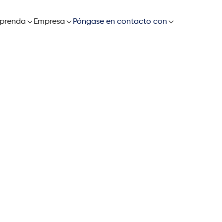

prenda

Empresa

Póngase en contacto con
adaptativa
ketteQ