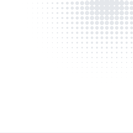
Visión
Empowering a global supply cha
that drives efficiency, innovation
sustainability for businesses and
worldwide.`