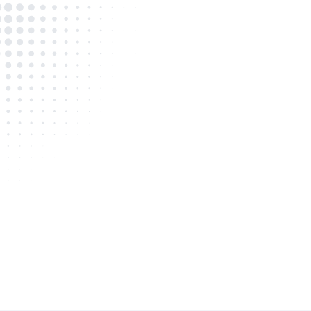
Misión
in ecosystem
To deliver au
, and
that has a uni
 communities
on our custome
well as the liv