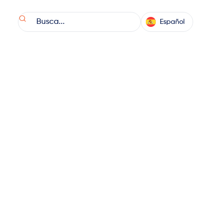

Español
inistro de todo el mundo.
ros