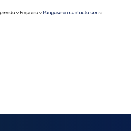

prenda

Empresa

Póngase en contacto con
municados de
one su cadena de suministro con innovación impulsada
dad en tiempo real para una planificación proactiva y 
con las últimas versiones de ketteQ.