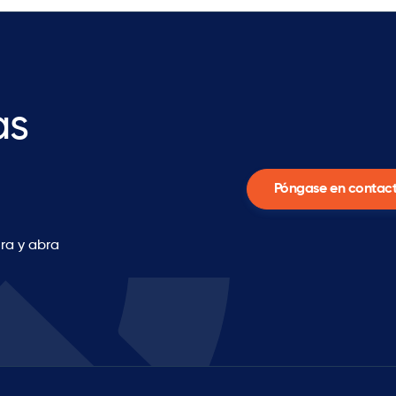
as
Póngase en contact
ra y abra