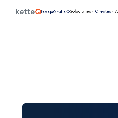

Soluciones

A
Clientes
Por qué ketteQ
Co
Revoluci
adaptabili