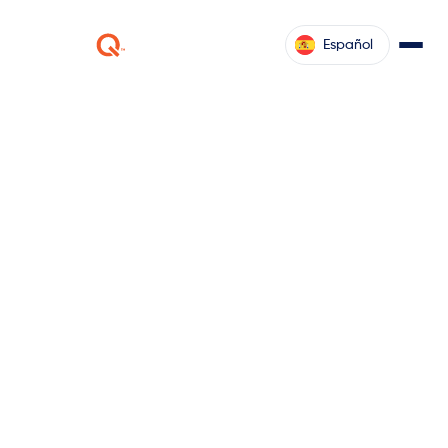
Español
ketteQ
suministros
Aumente la eficacia y agilidad de su planificación de
suministros
Solicitar una demostración
Póngase en contacto con nosotros