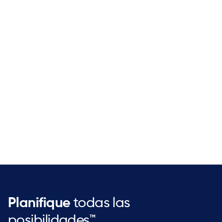
Modernize Without Disruption
ketteQ enhances legacy planning systems
with minimal disruption, delivering
measurable results in weeks and enabling
organizations to extract greater value from
existing investments
Planifique
todas las
posibilidades™.