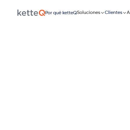

Soluciones

A
Clientes
Por qué ketteQ