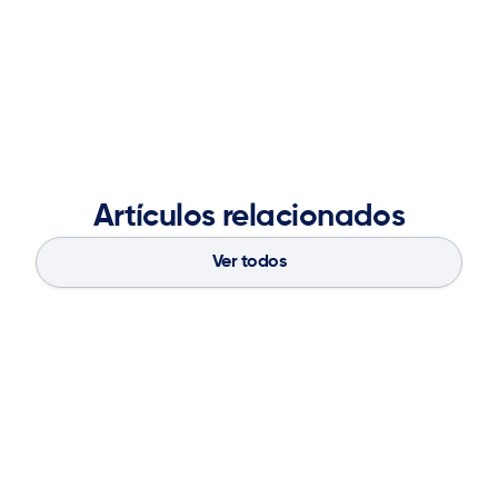
master’s degree in operations research from Georgia
Tech and a Bachelor of Engineering in Computer
Engineering from the University of Mumbai.
Artículos relacionados
Ver todos