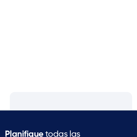
Blog
Aug 4, 2026
Closing the Supply Chain Gap: A
Q&A with Dan Luttner, Managing
Partner at NEOS by Argon & Co.
Planifique
todas las