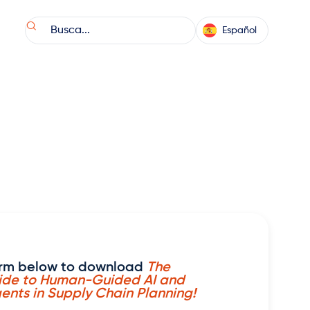

Español
 form below to download
The
ide to Human-Guided AI and
gents in Supply Chain Planning!