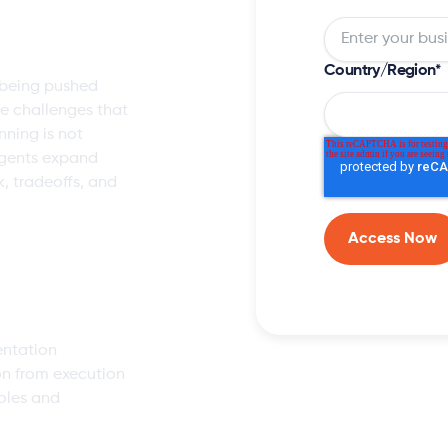
lanning
Country/Region
*
 being pushed
e challenges that
nning is not
agents expand
k, tradeoffs, and
entation
on from execution
roles and