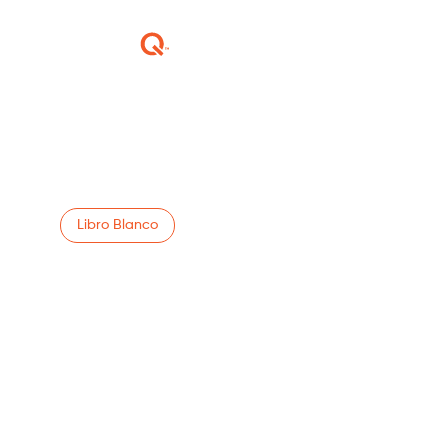
Soluciones

Clientes
Por qué ketteQ
Libro Blanco
The Executive G
Human-Guided 
Intelligent Agent