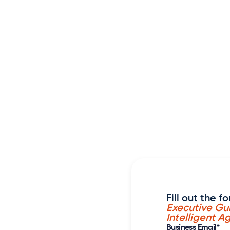


Aprenda

Empresa

Póngase en contacto con
uide to
AI and
Fill out the
s in
Executive Gu
Intelligent A
Business Email
*