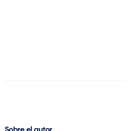
blogs
vídeos


Sobre el autor