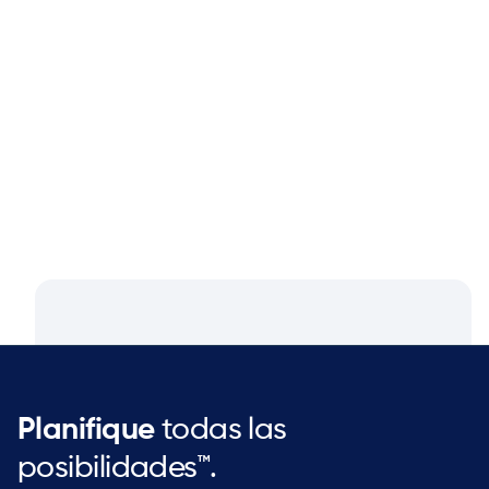
Blog
Aug 4, 2026
Closing the Supply Chain Gap: A
Q&A with Dan Luttner, Managing
Partner at NEOS by Argon & Co.
Planifique
todas las
posibilidades™.