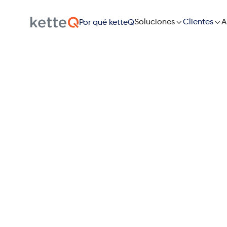

Soluciones

A
Clientes
Por qué ketteQ