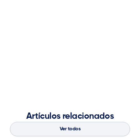
cadena de suministro.
Antes de unirse a ketteQ, Mark ocupó puestos clave de
liderazgo ejecutivo en Logility, incluyendo la
responsabilidad general de Investigación y Desarrollo,
Gestión de Productos, Relaciones con Analistas,
Liderazgo de Pensamiento, Adquisiciones.
Mark se licenció en Matemáticas en Sewanee
(Universidad del Sur) y obtuvo un máster en
Investigación Operativa en Georgia Tech.
Artículos relacionados
Ver todos