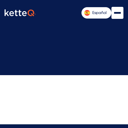
Español

Erik Olson