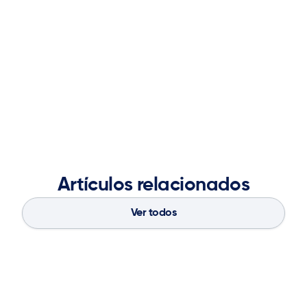
management, consulting, and data science, Sneha
brings deep expertise in operations research, advanced
analytics, and digital transformation. She holds a
master’s degree in operations research from Georgia
Tech and a Bachelor of Engineering in Computer
Engineering from the University of Mumbai.
Artículos relacionados
Ver todos