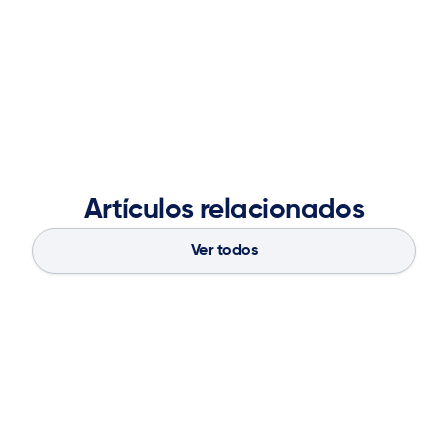
School of Art and Design at Georgia State University,
she blends creative vision with analytical insight to
strengthen brand presence, accelerate market
demand, and fuel long-term business success.
Artículos relacionados
Ver todos